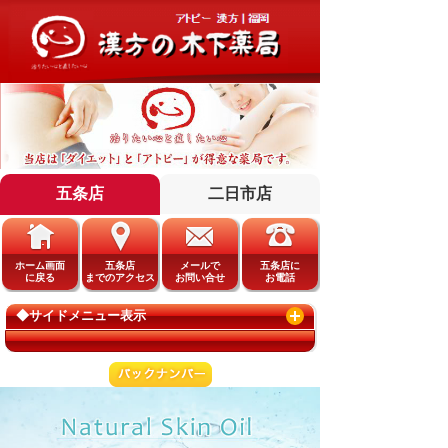
五条店
二日市店
ホーム画面
五条店
メールで
五条店に
に戻る
までのアクセス
お問い合せ
お電話
◆サイドメニュー表示
ホーム画面
二日市店
二日市店への
二日市店に
に戻る
までのアクセス
ご来店予約
お電話