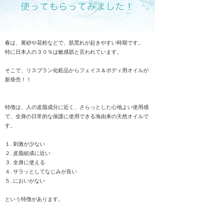
春は、黄砂や花粉などで、肌荒れが起きやすい時期です。
特に日本人の３０％は敏感肌と言われています。
そこで、
リスブラン化粧品からフェイス＆ボディ用オイルが
新発売！！
特徴は、人の皮脂成分に近く、さらっとした心地よい使用感
で、全身の日常的な保護に使用できる海由来の天然オイルで
す。
１. 刺激が少ない
２. 皮脂組成に近い
３. 全身に使える
４. サラッとしてなじみが良い
５. においがない
という特徴があります。