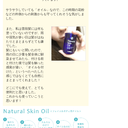
当店が百歳長寿薬局と
呼ばれる理由
サラサラしていても「オイル」なので、この時期の
花粉
店主自身克服した鬱
などの外側からの刺激からも守ってくれそうな気がしま
した。
また、私は普段髪には何も
塗っていないのですが、雨
や湿気が多い日は髪がはね
たりとまとまらずとても嫌
でした。
髪にもいいと聞いたので、
雨の日に少量を髪全体に馴
染ませてみたら、付ける前
と付けた後では髪を触った
感覚が違い
、「オイルを付
けた」というべたべたした
感じではなくとても自然に
まとまってくれました！
旧ブログ
どこにでも使えて、とても
便利だと思いました。
これからも使っていこうと
思います！
加入研究会