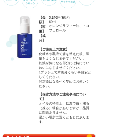
【金
3,240
円(税込)
60ml
額】
オレンジラフィー油、トコ
【容
フェロール
量】
【成
分】
【ご使用上の注意】
化粧水や乳液で膚を整えた後、適
量をよくなじませてください。
乾燥が気になる部分には特にてい
ねいになじませてください。
1プッシュで片腕分くらいを目安と
してください。
開封後はなるべく早めにお使いく
ださい。
【保管方法やご注意事項につい
て】
オイルの特性上、低温で白く濁る
（凍る）場合がありますが、品質
に問題ありません。
温かい場所に置くともとに戻りま
す。