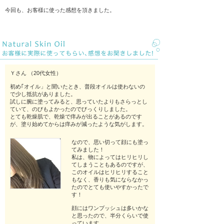
全画面モードで動画を見
今回も、お客様に使った感想を頂きました。
るには、動画の右下隅に
ある全画面ボタンをクリ
ックします。ボタンをク
リックすると、動画が拡
大し、画面いっぱいに表
示されます。
Ｙさん （20代女性）
初め｢オイル」と聞いたとき、普段オイルは使わないの
で少し抵抗がありました。
試しに腕に塗ってみると、
思っていたよりもさらっとし
ていて、のびもよかったのでびっくりしました。
とても乾燥肌で、乾燥で痒みが出ることがあるのです
が、塗り始めてからは
痒みが減ったような気がします。
なので、思い切って顔にも塗っ
てみました！
木下薬局とは
私は、物によってはヒリヒリし
てしまうこともあるのですが、
このオイルはヒリヒリすること
もなく、香りも気にならなかっ
たのでとても使いやすかったで
す！
顔にはワンプッシュは多いかな
と思ったので、半分くらいで使
っています。